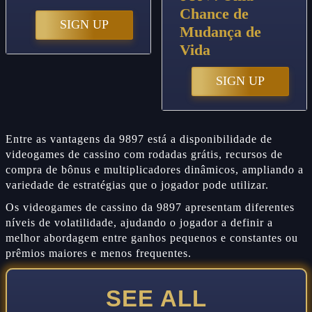
Chance de
SIGN UP
Mudança de
Vida
SIGN UP
Entre as vantagens da 9897 está a disponibilidade de
videogames de cassino com rodadas grátis, recursos de
compra de bônus e multiplicadores dinâmicos, ampliando a
variedade de estratégias que o jogador pode utilizar.
Os videogames de cassino da 9897 apresentam diferentes
níveis de volatilidade, ajudando o jogador a definir a
melhor abordagem entre ganhos pequenos e constantes ou
prêmios maiores e menos frequentes.
SEE ALL