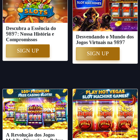
Descubra a Essência do
9897: Nossa História e
Desvendando o Mundo dos
Compromissos
Jogos Virtuais na 9897
SIGN UP
SIGN UP
A Revolução dos Jogos