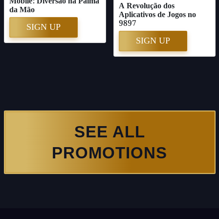
Mobile: Diversão na Palma
A Revolução dos
da Mão
Aplicativos de Jogos no
9897
SIGN UP
SIGN UP
SEE ALL
PROMOTIONS