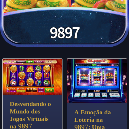
Desvendando o
Mundo dos
A Emoção da
Jogos Virtuais
Loteria na
na 9897
9897: Uma