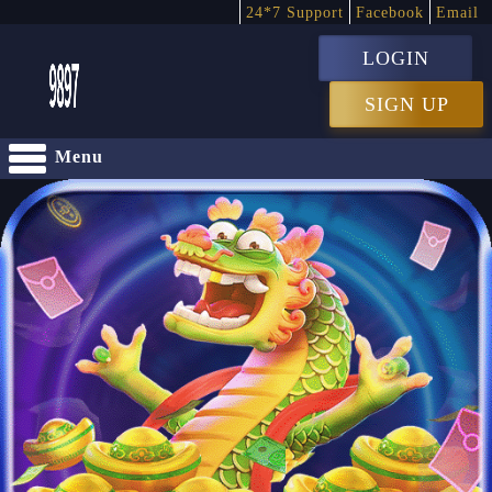
24*7 Support
Facebook
Email
LOGIN
SIGN UP
Menu