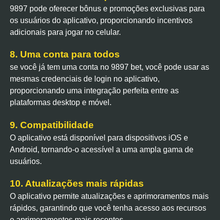
9897 pode oferecer bônus e promoções exclusivas para
os usuários do aplicativo, proporcionando incentivos
adicionais para jogar no celular.
8. Uma conta para todos
se você já tem uma conta no 9897 bet, você pode usar as
mesmas credenciais de login no aplicativo,
proporcionando uma integração perfeita entre as
plataformas desktop e móvel.
9. Compatibilidade
O aplicativo está disponível para dispositivos iOS e
Android, tornando-o acessível a uma ampla gama de
usuários.
10. Atualizações mais rápidas
O aplicativo permite atualizações e aprimoramentos mais
rápidos, garantindo que você tenha acesso aos recursos
e aprimoramentos mais recentes.