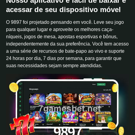
Nosso aplicativo é fácil de baixar e
acessar de seu dispositivo móvel
O 9897 foi projetado pensando em você. Leve seu jogo
para qualquer lugar e aproveite os melhores caça-
níqueis, jogos de mesa, apostas esportivas e bônus,
independentemente da sua preferência. Você tem acesso
a uma série de recursos de bate-papo ao vivo e suporte
24 horas por dia, 7 dias por semana, para garantir que
suas necessidades sejam sempre atendidas.