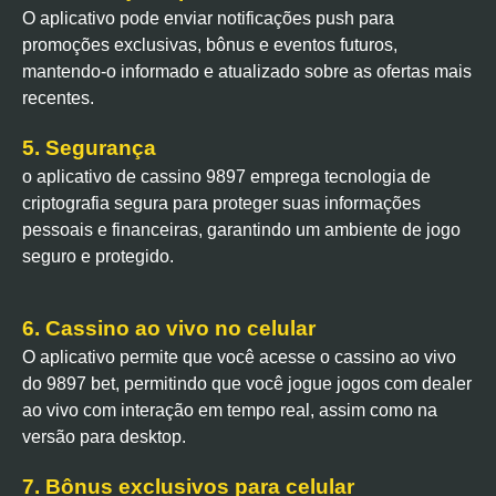
O aplicativo pode enviar notificações push para
promoções exclusivas, bônus e eventos futuros,
mantendo-o informado e atualizado sobre as ofertas mais
recentes.
5. Segurança
o aplicativo de cassino 9897 emprega tecnologia de
criptografia segura para proteger suas informações
pessoais e financeiras, garantindo um ambiente de jogo
seguro e protegido.
6. Cassino ao vivo no celular
O aplicativo permite que você acesse o cassino ao vivo
do 9897 bet, permitindo que você jogue jogos com dealer
ao vivo com interação em tempo real, assim como na
versão para desktop.
7. Bônus exclusivos para celular