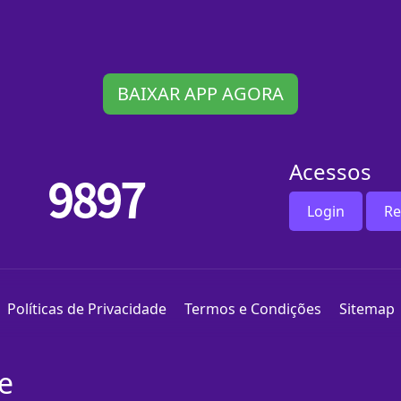
BAIXAR APP AGORA
Acessos
Login
Re
Políticas de Privacidade
Termos e Condições
Sitemap
de