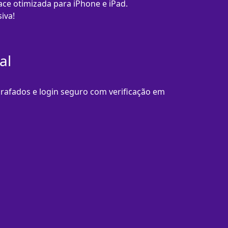
face otimizada para iPhone e iPad.
iva!
al
grafados e login seguro com verificação em