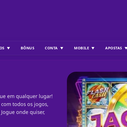
OS
BÔNUS
CONTA
MOBILE
APOSTAS
gue em qualquer lugar!
 com todos os jogos,
 Jogue onde quiser,