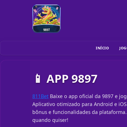
INÍCIO
JOG
📱 APP 9897
811Bet
Baixe o app oficial da 9897 e jo
Aplicativo otimizado para Android e iOS
bônus e funcionalidades da plataforma.
quando quiser!