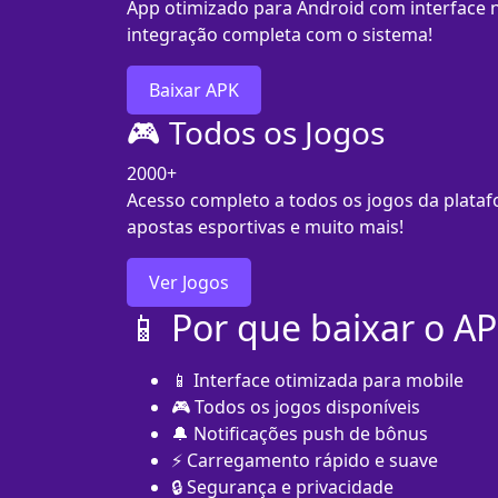
App otimizado para Android com interface na
integração completa com o sistema!
Baixar APK
🎮 Todos os Jogos
2000+
Acesso completo a todos os jogos da platafo
apostas esportivas e muito mais!
Ver Jogos
📱 Por que baixar o A
📱 Interface otimizada para mobile
🎮 Todos os jogos disponíveis
🔔 Notificações push de bônus
⚡ Carregamento rápido e suave
🔒 Segurança e privacidade