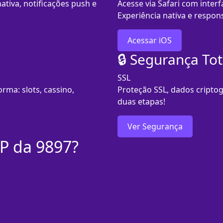
tiva, notificações push e
Acesse via Safari com inter
Experiência nativa e respons
Acessar iOS
🔒 Segurança Tot
SSL
rma: slots, cassino,
Proteção SSL, dados cripto
duas etapas!
Ver Segurança
PP da 9897?