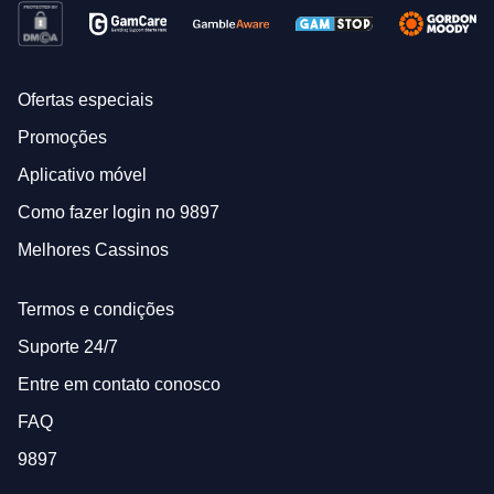
Ofertas especiais
Promoções
Aplicativo móvel
Como fazer login no 9897
Melhores Cassinos
Termos e condições
Suporte 24/7
Entre em contato conosco
FAQ
9897