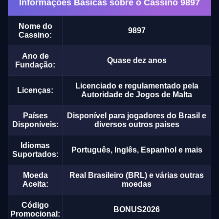
Informações Básicas sobre o Cassino 9897
Nome do
9897
Cassino:
Ano de
Quase dez anos
Fundação:
Licenciado e regulamentado pela
Licenças:
Autoridade de Jogos de Malta
Países
Disponível para jogadores do Brasil e
Disponíveis:
diversos outros países
Idiomas
Português, Inglês, Espanhol e mais
Suportados:
Moeda
Real Brasileiro (BRL) e várias outras
Aceita:
moedas
Código
BONUS2026
Promocional: