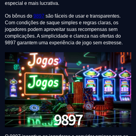
especial e mais lucrativa.
Os bônus do
9897
são fáceis de usar e transparentes.
Com condições de saque simples e regras claras, os
jogadores podem aproveitar suas recompensas sem
complicações. A simplicidade e clareza nas ofertas do
9897 garantem uma experiência de jogo sem estresse.