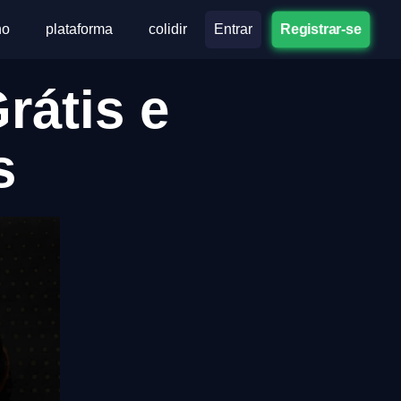
no
plataforma
colidir
Entrar
Registrar-se
rátis e
s