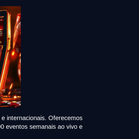
s e internacionais. Oferecemos
00 eventos semanais ao vivo e