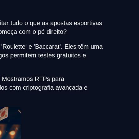
tar tudo o que as apostas esportivas
começa com o pé direito?
Roulette' e 'Baccarat'. Eles têm uma
os permitem testes gratuitos e
. Mostramos RTPs para
os com criptografia avançada e