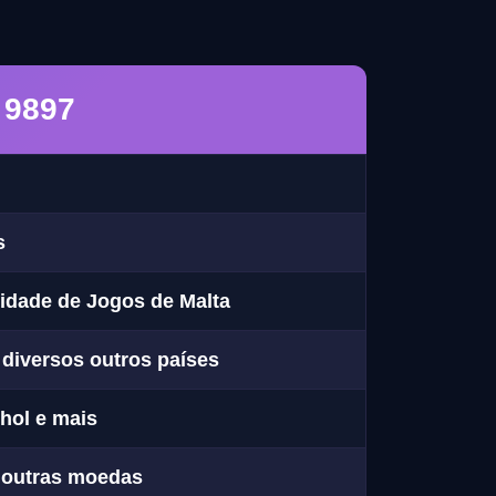
 9897
s
idade de Jogos de Malta
 diversos outros países
hol e mais
s outras moedas