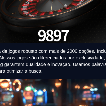
de jogos robusto com mais de 2000 opções. Inclu
Nossos jogos são diferenciados por exclusividade
g garantem qualidade e inovação. Usamos palavras
ara otimizar a busca.