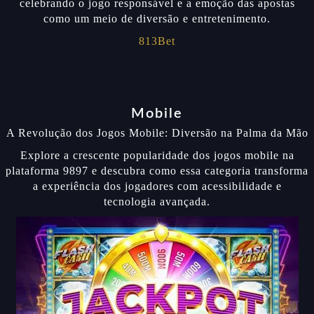
celebrando o jogo responsável e a emoção das apostas
como um meio de diversão e entretenimento.
813Bet
Mobile
A Revolução dos Jogos Mobile: Diversão na Palma da Mão
Explore a crescente popularidade dos jogos mobile na
plataforma 9897 e descubra como essa categoria transforma
a experiência dos jogadores com acessibilidade e
tecnologia avançada.