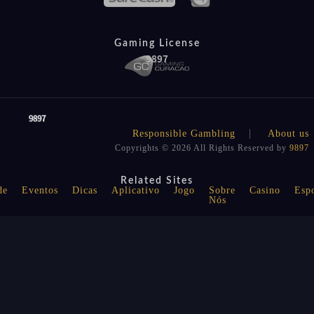
Gaming License
Responsible Gambling
About us
Copyrights © 2026 All Rights Reserved by
9897
Related Sites
de
Eventos
Dicas
Aplicativo
Jogo
Sobre
Casino
Espo
Nós