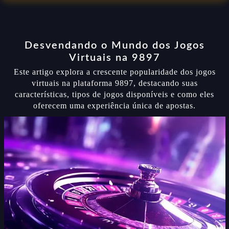
Desvendando o Mundo dos Jogos
Virtuais na 9897
Este artigo explora a crescente popularidade dos jogos
virtuais na plataforma 9897, destacando suas
características, tipos de jogos disponíveis e como eles
oferecem uma experiência única de apostas.