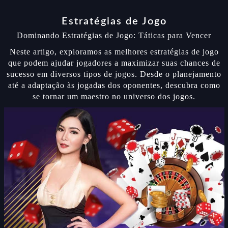
Estratégias de Jogo
Dominando Estratégias de Jogo: Táticas para Vencer
Neste artigo, exploramos as melhores estratégias de jogo
que podem ajudar jogadores a maximizar suas chances de
sucesso em diversos tipos de jogos. Desde o planejamento
até a adaptação às jogadas dos oponentes, descubra como
se tornar um maestro no universo dos jogos.