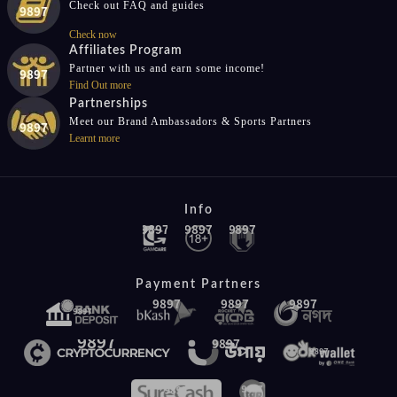
Check out FAQ and guides
Check now
Affiliates Program
Partner with us and earn some income!
Find Out more
Partnerships
Meet our Brand Ambassadors & Sports Partners
Learnt more
Info
Payment Partners