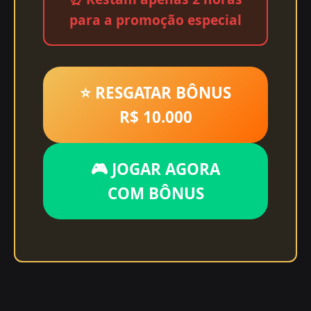
para a promoção especial
⭐ RESGATAR BÔNUS
R$ 10.000
🎮 JOGAR AGORA
COM BÔNUS