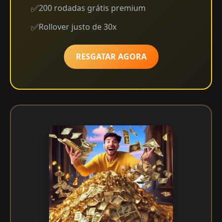
200 rodadas grátis premium
Rollover justo de 30x
RESGATAR AGORA