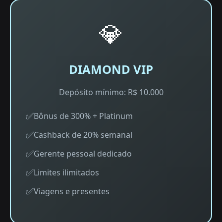
💎
DIAMOND VIP
Depósito mínimo: R$ 10.000
Bônus de 300% + Platinum
Cashback de 20% semanal
Gerente pessoal dedicado
Limites ilimitados
Viagens e presentes