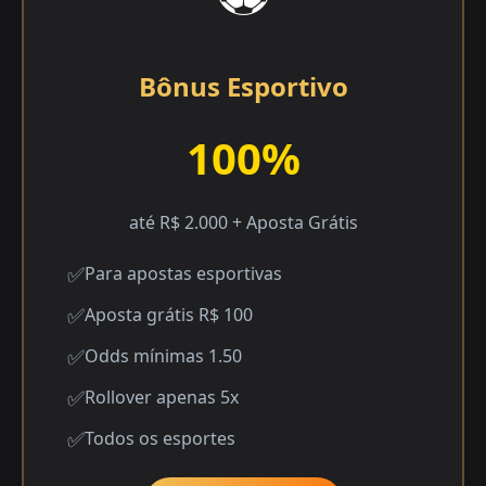
Bônus Esportivo
100%
até R$ 2.000 + Aposta Grátis
Para apostas esportivas
Aposta grátis R$ 100
Odds mínimas 1.50
Rollover apenas 5x
Todos os esportes