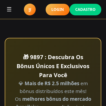
☰
LOGIN
CADASTRO
🎁 9897 : Descubra Os
Bônus Únicos E Exclusivos
Para Você
💎
Mais de R$ 2.5 milhões
em
bônus distribuídos este mês!
Os
melhores bônus do mercado