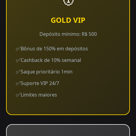
GOLD VIP
Depósito mínimo: R$ 500
Bônus de 150% em depósitos
Cashback de 10% semanal
Saque prioritário 1min
Suporte VIP 24/7
Limites maiores