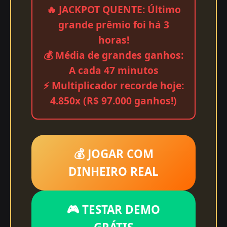
🔥 JACKPOT QUENTE: Último
grande prêmio foi há 3
horas!
💰 Média de grandes ganhos:
A cada 47 minutos
⚡ Multiplicador recorde hoje:
4.850x (R$ 97.000 ganhos!)
💰 JOGAR COM
DINHEIRO REAL
🎮 TESTAR DEMO