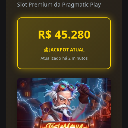
Slot Premium da Pragmatic Play
R$ 45.280
💰 JACKPOT ATUAL
Atualizado há 2 minutos