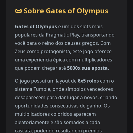
📜 Sobre Gates of Olympus
Gates of Olympus
é um dos slots mais
populares da Pragmatic Play, transportando
você para o reino dos deuses gregos. Com
Zeus como protagonista, este jogo oferece
uma experiência épica com multiplicadores
que podem chegar até
5000x sua aposta
.
O jogo possui um layout de
6x5 rolos
com o
sistema Tumble, onde símbolos vencedores
desaparecem para dar lugar a novos, criando
oportunidades consecutivas de ganho. Os
multiplicadores coloridos aparecem
aleatoriamente e são somados a cada
cascata, podendo resultar em prêmios