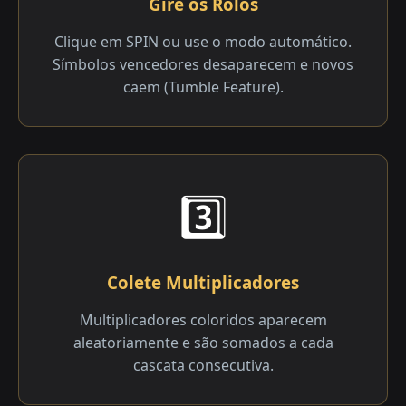
Gire os Rolos
Clique em SPIN ou use o modo automático.
Símbolos vencedores desaparecem e novos
caem (Tumble Feature).
3️⃣
Colete Multiplicadores
Multiplicadores coloridos aparecem
aleatoriamente e são somados a cada
cascata consecutiva.