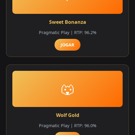
Sweet Bonanza
Pragmatic Play | RTP: 96.2%
JOGAR
🐺
Wolf Gold
Pragmatic Play | RTP: 96.0%