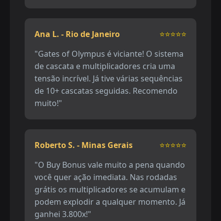
Ana L. - Rio de Janeiro
⭐⭐⭐⭐⭐
"Gates of Olympus é viciante! O sistema
de cascata e multiplicadores cria uma
tensão incrível. Já tive várias sequências
de 10+ cascatas seguidas. Recomendo
muito!"
Roberto S. - Minas Gerais
⭐⭐⭐⭐⭐
"O Buy Bonus vale muito a pena quando
você quer ação imediata. Nas rodadas
grátis os multiplicadores se acumulam e
podem explodir a qualquer momento. Já
ganhei 3.800x!"