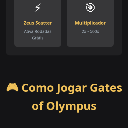
⚡
🎯
Zeus Scatter
Multiplicador
Ativa Rodadas
2x - 500x
Grátis
🎮 Como Jogar Gates
of Olympus