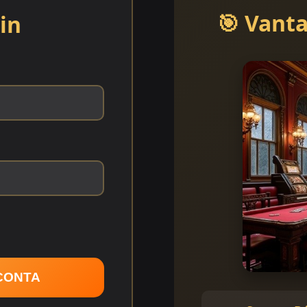
🎯 Vant
in
 CONTA