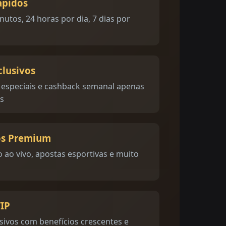
ápidos
nutos, 24 horas por dia, 7 dias por
clusivos
especiais e cashback semanal apenas
es
os Premium
no ao vivo, apostas esportivas e muito
VIP
usivos com benefícios crescentes e