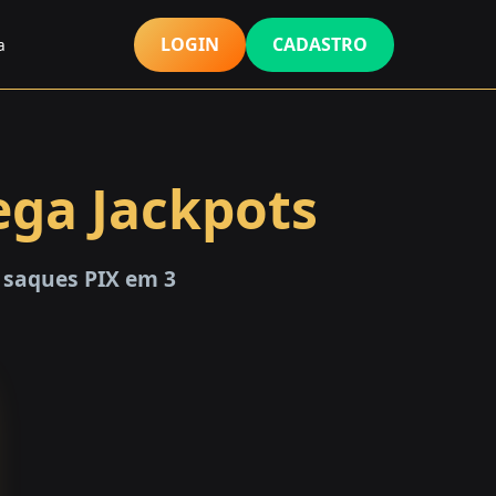
LOGIN
CADASTRO
a
ega Jackpots
e
saques PIX em 3