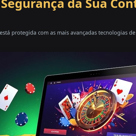
 Segurança da Sua Con
está protegida com as mais avançadas tecnologias d