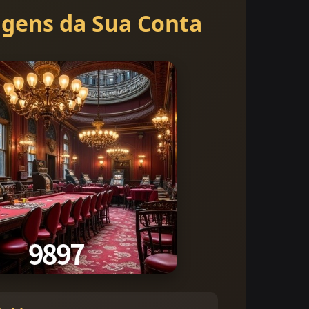
agens da Sua Conta