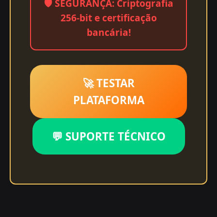
🛡️ SEGURANÇA: Criptografia
256-bit e certificação
bancária!
🚀 TESTAR
PLATAFORMA
💬 SUPORTE TÉCNICO