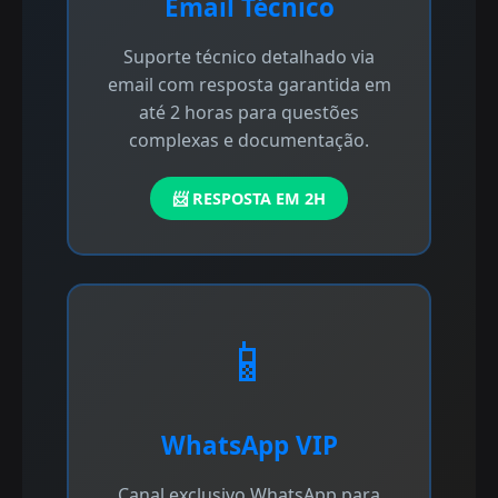
Email Técnico
Suporte técnico detalhado via
email com resposta garantida em
até 2 horas para questões
complexas e documentação.
📨 RESPOSTA EM 2H
📱
WhatsApp VIP
Canal exclusivo WhatsApp para