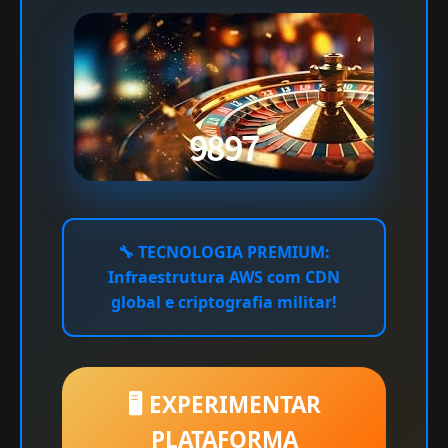
🔧
TECNOLOGIA PREMIUM:
Infraestrutura AWS com CDN
global e criptografia militar!
🖥️ EXPERIMENTAR
PLATAFORMA