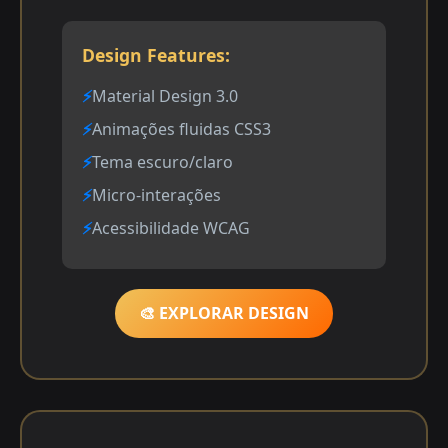
Design Features:
Material Design 3.0
Animações fluidas CSS3
Tema escuro/claro
Micro-interações
Acessibilidade WCAG
🎨 EXPLORAR DESIGN