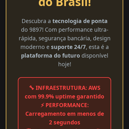
do Brasil!
Descubra a
tecnologia de ponta
do 9897! Com performance ultra-
rápida, segurança bancária, design
moderno e
suporte 24/7
, esta é a
plataforma do futuro
disponível
hoje!
🔧 INFRAESTRUTURA: AWS
com 99.9% uptime garantido
⚡ PERFORMANCE:
Carregamento em menos de
2 segundos