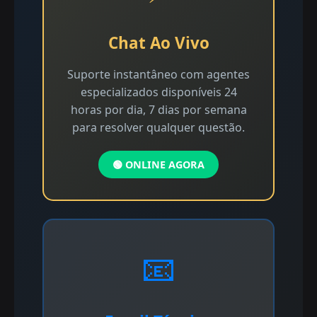
Chat Ao Vivo
Suporte instantâneo com agentes
especializados disponíveis 24
horas por dia, 7 dias por semana
para resolver qualquer questão.
🟢 ONLINE AGORA
📧