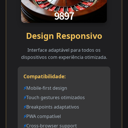
Design Responsivo
Interface adaptável para todos os
dispositivos com experiência otimizada.
Compatibilidade:
Mobile-first design
Touch gestures otimizados
Breakpoints adaptativos
PWA compatível
Cross-browser support