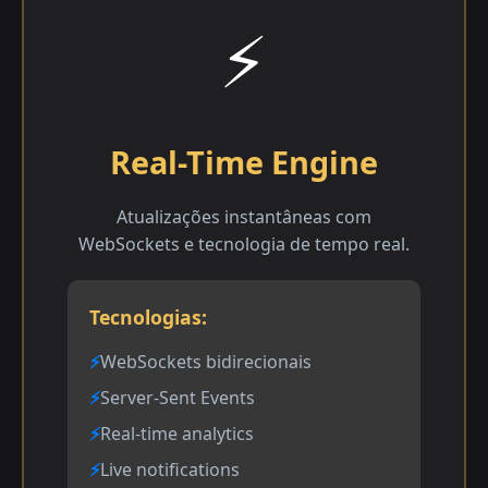
⚡
Real-Time Engine
Atualizações instantâneas com
WebSockets e tecnologia de tempo real.
Tecnologias:
WebSockets bidirecionais
Server-Sent Events
Real-time analytics
Live notifications