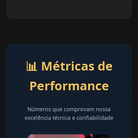
📊 Métricas de
Performance
Números que comprovam nossa
excelência técnica e confiabilidade