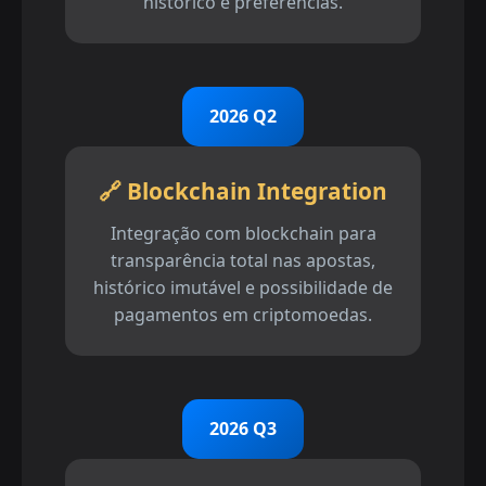
histórico e preferências.
2026 Q2
🔗 Blockchain Integration
Integração com blockchain para
transparência total nas apostas,
histórico imutável e possibilidade de
pagamentos em criptomoedas.
2026 Q3