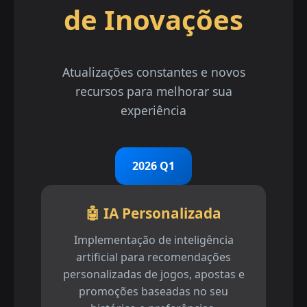
de Inovações
Atualizações constantes e novos
recursos para melhorar sua
experiência
2026 Q1
🤖 IA Personalizada
Implementação de inteligência
artificial para recomendações
personalizadas de jogos, apostas e
promoções baseadas no seu