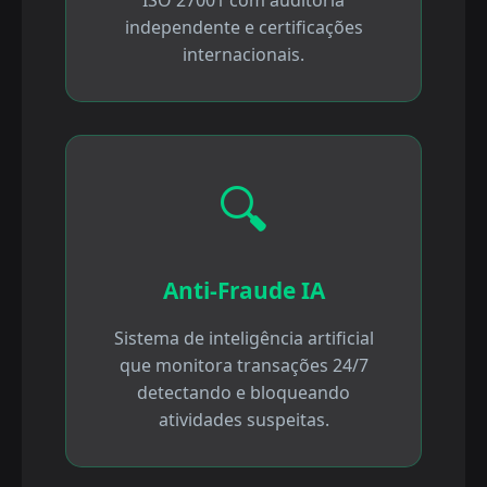
ISO 27001 com auditoria
independente e certificações
internacionais.
🔍
Anti-Fraude IA
Sistema de inteligência artificial
que monitora transações 24/7
detectando e bloqueando
atividades suspeitas.